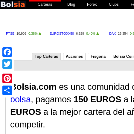
Carteras
Blog
Forex
Clubs
F
FTSE
10,909
0.38%
EUROSTOXX50
6,529
0.40%
DAX
26,354
0.
Top Carteras
Acciones
Fisgona
Bolsia Coi
Facebook
Twitter
Bolsia.com
es una comunidad 
Pinterest
bolsa
, pagamos
150 EUROS
a l
Share
EUROS
a la mejor cartera del a
competir.