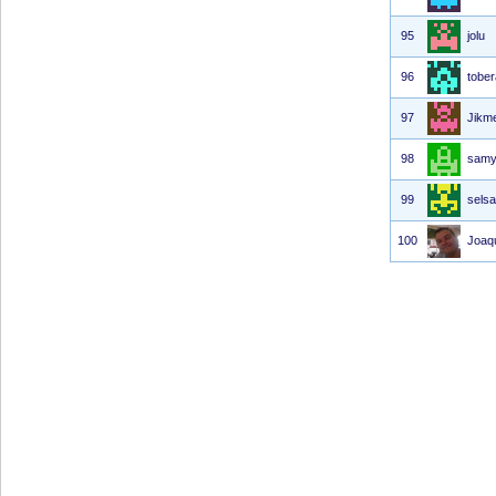
95
jolu
96
tober
97
Jikm
98
samy
99
selsa
100
Joaq