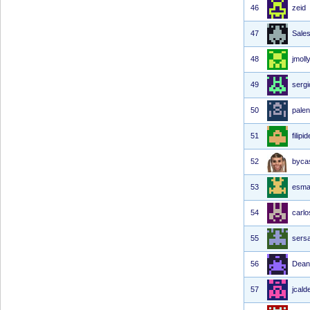
46
zeid
47
Sale
48
jmoll
49
serg
50
palen
51
filipi
52
byca
53
esma
54
carl
55
sers
56
Dean
57
jcald