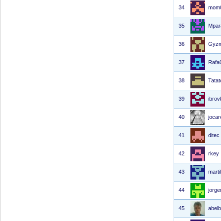
34
mom
35
Mpar
36
Gyz
37
Rafa
38
Tata
39
ibrov
40
jocar
41
ditec
42
rkey
43
martil
44
jorg
45
abelb