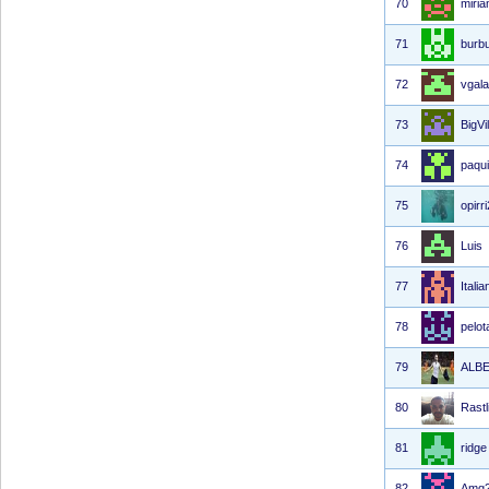
70
miri
71
burb
72
vgala
73
BigVi
74
paqui
75
opirri
76
Luis
77
Itali
78
pelot
79
ALB
80
Rastl
81
ridge
82
Amg