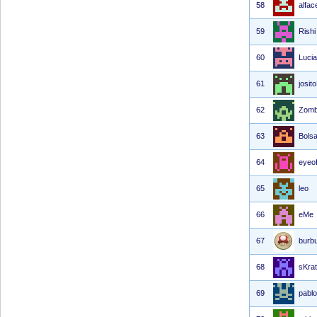
58
alfac
59
Rishi
60
Luci
61
josi
62
Zom
63
Bols
64
eyeof
65
leo
66
eMe
67
burb
68
sKra
69
pabl