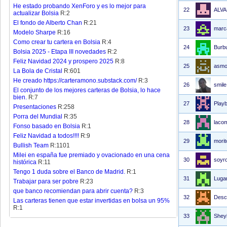
He estado probando XenForo y es lo mejor para
22
ALV
actualizar Bolsia
R:2
El fondo de Alberto Chan
R:21
23
marc
Modelo Sharpe
R:16
Como crear tu cartera en Bolsia
R:4
24
Burbu
Bolsia 2025 - Etapa III novedades
R:2
Feliz Navidad 2024 y prospero 2025
R:8
25
asmo
La Bola de Cristal
R:601
He creado https://carteramono.substack.com/
R:3
26
smile
El conjunto de los mejores carteras de Bolsia, lo hace
bien.
R:7
27
Play
Presentaciones
R:258
Porra del Mundial
R:35
28
lacom
Fonso basado en Bolsia
R:1
Feliz Navidad a todos!!!!
R:9
29
morit
Bullish Team
R:1101
Milei en españa fue premiado y ovacionado en una cena
30
soyr
histórica
R:11
Tengo 1 duda sobre el Banco de Madrid.
R:1
31
Luga
Trabajar para ser pobre
R:23
que banco recomiendan para abrir cuenta?
R:3
32
Desc
Las carteras tienen que estar invertidas en bolsa un 95%
R:1
33
Shey