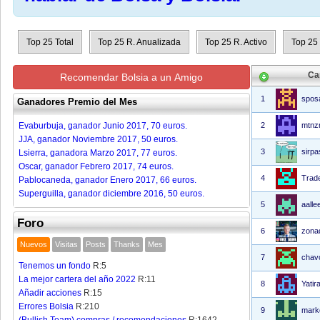
Top 25 Total
Top 25 R. Anualizada
Top 25 R. Activo
Top 25
Ca
Recomendar Bolsia a un Amigo
1
spos
Ganadores Premio del Mes
Evaburbuja, ganador Junio 2017, 70 euros.
2
mtnz
JJA, ganador Noviembre 2017, 50 euros.
3
sirpa
Lsierra, ganadora Marzo 2017, 77 euros.
Oscar, ganador Febrero 2017, 74 euros.
4
Trad
Pablocaneda, ganador Enero 2017, 66 euros.
Superguilla, ganador diciembre 2016, 50 euros.
5
aalle
Foro
6
zona
Nuevos
Visitas
Posts
Thanks
Mes
7
chav
Tenemos un fondo
R:5
La mejor cartera del año 2022
R:11
8
Yatira
Añadir acciones
R:15
Errores Bolsia
R:210
9
mark