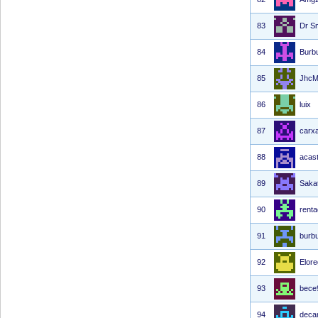
83
Dr S
84
Burb
85
JhcM
86
luix
87
carxa
88
acast
89
Saka
90
rent
91
burb
92
Elor
93
bece
94
deca