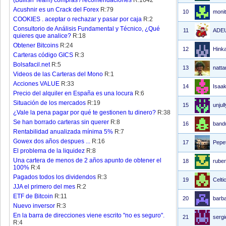
(Bullish Team) compras / recomendaciones
R:1642
Acushnir es un Crack del Forex
R:79
10
moni
COOKIES . aceptar o rechazar y pasar por caja
R:2
Consultorio de Análisis Fundamental y Técnico, ¿Qué
11
ADE
quieres que analice?
R:18
Obtener Bitcoins
R:24
12
Hink
Carteras código GICS
R:3
Bolsafacil.net
R:5
13
natta
Videos de las Carteras del Mono
R:1
Acciones VALUE
R:33
14
Isaa
Precio del alquiler en España es una locura
R:6
Situación de los mercados
R:19
15
unjul
¿Vale la pena pagar por qué te gestionen tu dinero?
R:38
Se han borrado carteras sin querer
R:8
16
band
Rentabilidad anualizada mínima 5%
R:7
Gowex dos años despues ...
R:16
17
Pepe
El problema de la liquidez
R:8
Una cartera de menos de 2 años apunto de obtener el
18
rube
100%
R:4
Pagados todos los dividendos
R:3
19
Celti
JJA el primero del mes
R:2
ETF de Bitcoin
R:11
20
barb
Nuevo inversor
R:3
En la barra de direcciones viene escrito "no es seguro".
21
sergi
R:4