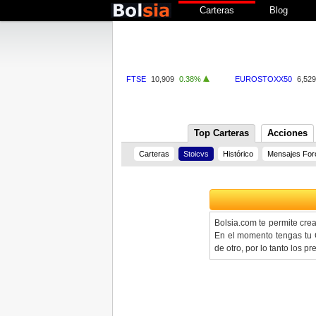
Carteras
Blog
FTSE
10,909
0.38%
EUROSTOXX50
6,529
Top Carteras
Acciones
Carteras
Stoicvs
Histórico
Mensajes For
Bolsia.com te permite cre
En el momento tengas tu C
de otro, por lo tanto los 