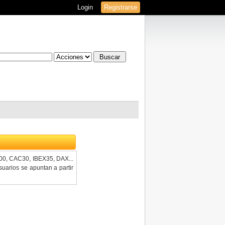
Login
Registrarse
100, CAC30, IBEX35, DAX...
uarios se apuntan a partir