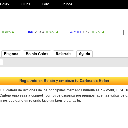
Forex
Clubs
Foro
Grupos
0.40%
DAX
26,354
0.82%
S&P 500
7,756
0.60%
Fisgona
Bolsia Coins
Referrals
Ayuda
o
ar tu cartera de acciones de los principales mercados mundiales: S&P500, FTSE 
artera empiezas a competir con otros usuarios por premios, además todos los us
premios que gane un referido tuyo también lo ganas tu.