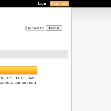
Login
Registrarse
100, CAC30, IBEX35, DAX...
uarios se apuntan a partir