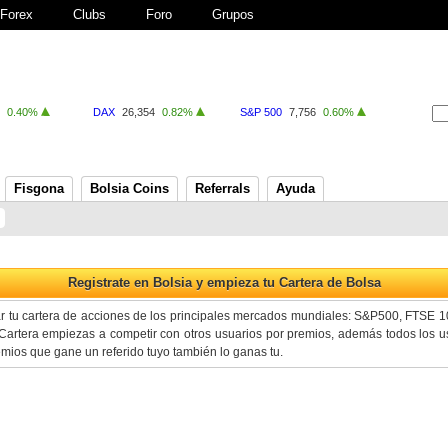
Forex
Clubs
Foro
Grupos
0.40%
DAX
26,354
0.82%
S&P 500
7,756
0.60%
Fisgona
Bolsia Coins
Referrals
Ayuda
ar tu cartera de acciones de los principales mercados mundiales: S&P500, FTSE 
artera empiezas a competir con otros usuarios por premios, además todos los us
premios que gane un referido tuyo también lo ganas tu.