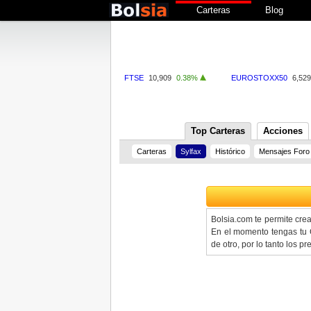
Carteras
Blog
FTSE
10,909
0.38%
EUROSTOXX50
6,529
Top Carteras
Acciones
Carteras
Sylfax
Histórico
Mensajes Foro
Bolsia.com te permite cre
En el momento tengas tu C
de otro, por lo tanto los 