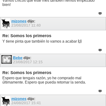
Vamos chicos que este mes también hemos empezado
bien!
mizones
dijo:
23/08/2017
11:40
Re: Somos los primeros
Y tiene pinta que también lo vamos a acabar 🙌
Bebe
dijo:
23/08/2017
12:15
Re: Somos los primeros
Espero que tengais razón, yo he comprado mal
últimamente. Espero que pueda retomar la senda.
mizones
dijo:
24/08/2017
15:41