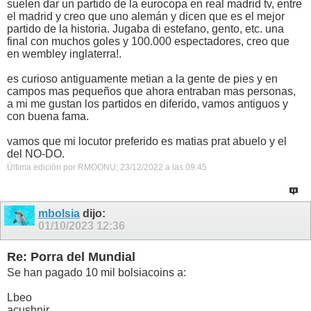
suelen dar un partido de la eurocopa en real madrid tv, entre
el madrid y creo que uno alemán y dicen que es el mejor
partido de la historia. Jugaba di estefano, gento, etc. una
final con muchos goles y 100.000 espectadores, creo que
en wembley inglaterra!.
es curioso antiguamente metian a la gente de pies y en
campos mas pequeños que ahora entraban mas personas,
a mi me gustan los partidos en diferido, vamos antiguos y
con buena fama.
vamos que mi locutor preferido es matias prat abuelo y el
del NO-DO.
Última edición por RMOONU; 23/12/2022 a las
09:45
mbolsia
dijo:
01/10/2023
12:36
Re: Porra del Mundial
Se han pagado 10 mil bolsiacoins a:
Lbeo
acushnir