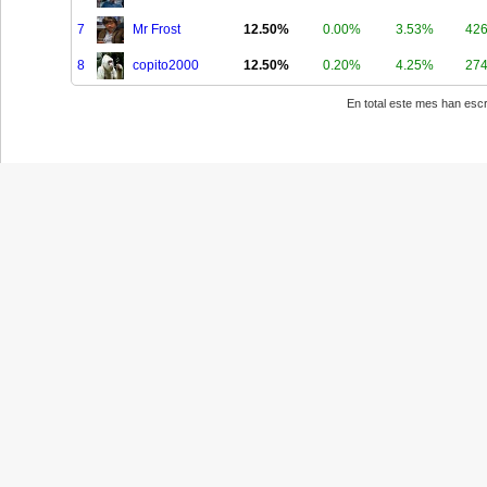
7
Mr Frost
12.50%
0.00%
3.53%
42
8
copito2000
12.50%
0.20%
4.25%
27
En total este mes han escri