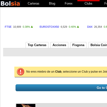
Carteras
Blog
Forex
Clubs
F
FTSE
10,909
0.38%
EUROSTOXX50
6,529
0.40%
DAX
26,354
0.
Top Carteras
Acciones
Fisgona
Bolsia Coi
No eres miebro de un
Club
, seleccione un Club y pulse en Jo
Go to 