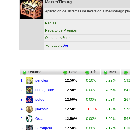
MarketTiming
Aplicación de sistemas de inversión a medio/largo pl
Reglas:
Reparto de Premios:
Quedadas Foro:
Fundador:
Dor
Usuario
Peso
Día
Mes
1
pericles
12.50%
0.10%
3.29%
59
2
burbujakike
12.50%
0.00%
4.05%
84
3
polov
12.50%
0.00%
3.53%
26
4
jilokasin
12.50%
-0.10%
3.12%
57
5
Oscar
12.50%
0.00%
3.06%
56
6
Burbujarra
12.50%
0.00%
2.12%
61