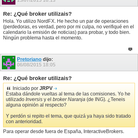
15/07/2015
16:13
Re: ¿Qué broker utilizais?
Hola. Yo utilizo NordFX. He hecho un par de operaciones
(perdedoras, es verdad, pero por mi culpa, no verifiqué en el
calendario la emisión de noticias) para probar, y todo bien.
Ningún problema hasta el momento.
Pretoriano
dijo:
06/08/2015
18:05
Re: ¿Qué broker utilizais?
Iniciado por
JRPV
Estaba dándole vueltas al tema de las comisiones. Yo he
utilizado
Inversis
y el
broker Naranja
(de ING). ¿Teneis
alguna opinión al respecto?
Y perdón si repito el tema, que quizá ya haya sido tratado
con anterioridad.
Para operar desde fuera de España, InteractiveBrokers.