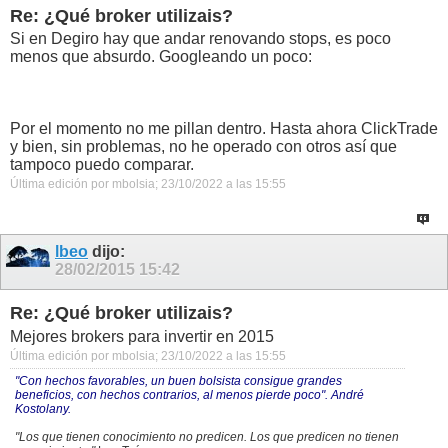
Re: ¿Qué broker utilizais?
Si en Degiro hay que andar renovando stops, es poco
menos que absurdo. Googleando un poco:
Por el momento no me pillan dentro. Hasta ahora ClickTrade
y bien, sin problemas, no he operado con otros así que
tampoco puedo comparar.
Última edición por mbolsia; 23/10/2022 a las
15:55
lbeo
dijo:
28/02/2015
15:42
Re: ¿Qué broker utilizais?
Mejores brokers para invertir en 2015
Última edición por mbolsia; 23/10/2022 a las
15:55
"Con hechos favorables, un buen bolsista consigue grandes
beneficios, con hechos contrarios, al menos pierde poco". André
Kostolany.
"Los que tienen conocimiento no predicen. Los que predicen no tienen