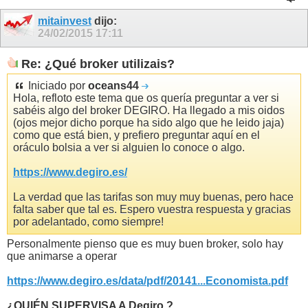
mitainvest
dijo:
24/02/2015
17:11
Re: ¿Qué broker utilizais?
Iniciado por
oceans44
Hola, refloto este tema que os quería preguntar a ver si
sabéis algo del broker DEGIRO. Ha llegado a mis oidos
(ojos mejor dicho porque ha sido algo que he leido jaja)
como que está bien, y prefiero preguntar aquí en el
oráculo bolsia a ver si alguien lo conoce o algo.
https://www.degiro.es/
La verdad que las tarifas son muy muy buenas, pero hace
falta saber que tal es. Espero vuestra respuesta y gracias
por adelantado, como siempre!
Personalmente pienso que es muy buen broker, solo hay
que animarse a operar
https://www.degiro.es/data/pdf/20141...Economista.pdf
¿QUIÉN SUPERVISA A Degiro ?