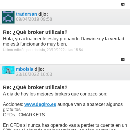
tradersan
dijo:
09/04/2019
09:50
Re: ¿Qué broker utilizais?
Hola, yo actualmente estoy probando Darwinex y la verdad
me está funcionando muy bien.
Última edición por mbolsia; 23/10/2022 a las
15:54
mbolsia
dijo:
23/10/2022
16:03
Re: ¿Qué broker utilizais?
A día de hoy los mejores brokers que conozco son:
Acciones:
www.degiro.es
aunque van a aparecer algunos
gratuitos
CFDs: ICMARKETS
En CFDs si nunca has operado vas a perder tu cuenta en un