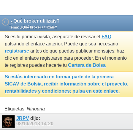
Gravatar by 1e2.it
¿Qué broker utilizais?
Tema:
¿Qué broker utilizais?
Si es tu primera visita, asegurate de revisar el
FAQ
pulsando el enlace anterior. Puede que sea necesario
registrarse
antes de que puedas publicar mensajes: haz
clic en el enlace registrarse para proceder. En el momento
te registres puedes hacerte tu
Cartera de Bolsa
Si estás interesado en formar parte de la primera
SICAV de Bolsia
, recibir información sobre el proyecto,
rentabilidades y condiciones; pulsa en este enlace.
Etiquetas:
Ninguna
JRPV
dijo:
08/10/2013
14:20