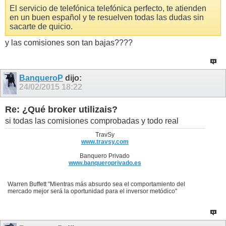
El servicio de telefónica telefónica perfecto, te atienden
en un buen español y te resuelven todas las dudas sin
sacarte de quicio.
y las comisiones son tan bajas????
BanqueroP
dijo:
24/02/2015
18:22
Re: ¿Qué broker utilizais?
si todas las comisiones comprobadas y todo real
TravSy
www.travsy.com
Banquero Privado
www.banqueroprivado.es
Warren Buffett "Mientras más absurdo sea el comportamiento del
mercado mejor será la oportunidad para el inversor metódico"