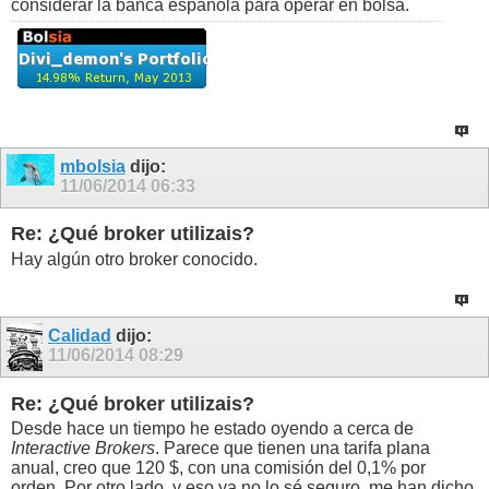
considerar la banca española para operar en bolsa.
mbolsia
dijo:
11/06/2014
06:33
Re: ¿Qué broker utilizais?
Hay algún otro broker conocido.
Calidad
dijo:
11/06/2014
08:29
Re: ¿Qué broker utilizais?
Desde hace un tiempo he estado oyendo a cerca de
Interactive Brokers
. Parece que tienen una tarifa plana
anual, creo que 120 $, con una comisión del 0,1% por
orden. Por otro lado, y eso ya no lo sé seguro, me han dicho