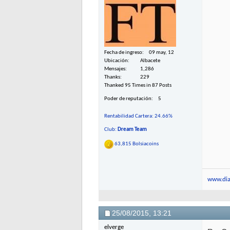
Fecha de ingreso
09 may, 12
Ubicación
Albacete
Mensajes
1,286
Thanks
229
Thanked 95 Times in 87 Posts
Poder de reputación
5
Rentabilidad Cartera: 24.66%
Club:
Dream Team
63,815 Bolsiacoins
www.dia
25/08/2015,
13:21
elverge