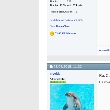
Thanks
229
Thanked 95 Times in 87 Posts
Poder de reputación
5
Rentabilidad Cartera: 24.66%
Club:
Dream Team
63,815 Bolsiacoins
www.dia
25/08/2015,
11:32
mbolsia
Re: C
Administrator
Es volá