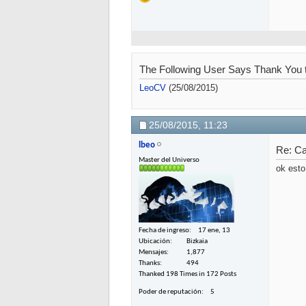
The Following User Says Thank You t
LeoCV
(25/08/2015)
25/08/2015,
11:23
lbeo
Re: C
Master del Universo
ok esto
Fecha de ingreso
17 ene, 13
Ubicación
Bizkaia
Mensajes
1,877
Thanks
494
Thanked 198 Times in 172 Posts
Poder de reputación
5