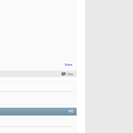
Share
Citar
#6