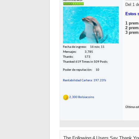
Administrator
Del 1 d
Estos 
1 prem
2 prem
3 prem
Fecha de ingreso
16 nov, 11
Mensajes
3,785
Thanks
573
Thanked 619 Times in 509 Posts
Poder de reputación
10
Rentabilidad Cartera: 197.23%
2,300 Bolsiacoins
Última ed
The Following 4 Users Say Thank You