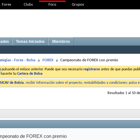
Forex
Clubs
Foro
Grupos
vados
Temas Iniciados
Miembros
ategias - Forex - Bolsa
FOREX
Campeonato de FOREX con premio
Q
pulsando el enlace anterior. Puede que sea necesario
registrarse
antes de que puedas publi
 hacerte tu
Cartera de Bolsa
SICAV de Bolsia
, recibir información sobre el proyecto, rentabilidades y condiciones; pulsa 
Resultados 1 al 50 d
peonato de FOREX con premio