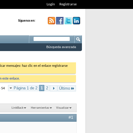
Login
Registrarse
Síguenos en:
Búsqueda avanzada
car mensajes: haz clic en el enlace registrarse
en este enlace.
Página 1 de 2
1
2
Último
e 54
LinkBack
Herramientas
Visualizar
#1