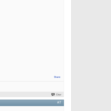
Share
Citar
#7