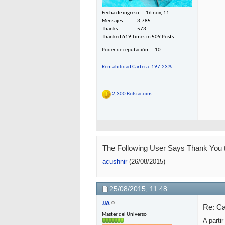
Fecha de ingreso
16 nov, 11
Mensajes
3,785
Thanks
573
Thanked 619 Times in 509 Posts
Poder de reputación
10
Rentabilidad Cartera: 197.23%
2,300 Bolsiacoins
The Following User Says Thank You t
acushnir
(26/08/2015)
25/08/2015,
11:48
JJA
Re: C
Master del Universo
A parti