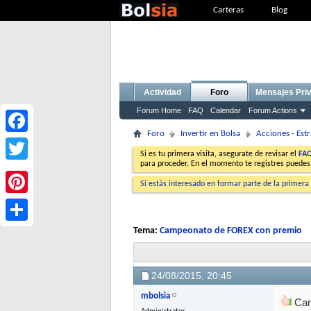
Carteras
Blog
Actividad
Foro
Mensajes Pri
Forum Home
FAQ
Calendar
Forum Actions
Foro
Invertir en Bolsa
Acciones - Estr
Facebook
Si es tu primera visita, asegurate de revisar el
FA
para proceder. En el momento te registres puedes
Twitter
Si estás interesado en formar parte de la primera
Pinterest
Tema:
Campeonato de FOREX con premio
Share
24/08/2015,
20:45
mbolsia
Cam