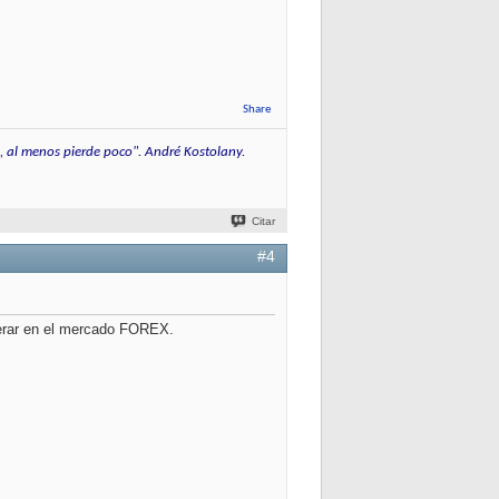
Share
, al menos pierde poco". André Kostolany.
Citar
#4
perar en el mercado FOREX.