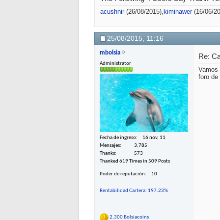
acushnir
(26/08/2015),
kiminawer
(16/06/20
25/08/2015,
11:16
mbolsia
Re: C
Administrator
Vamos a
foro d
Fecha de ingreso
16 nov, 11
Mensajes
3,785
Thanks
573
Thanked 619 Times in 509 Posts
Poder de reputación
10
Rentabilidad Cartera: 197.23%
2,300 Bolsiacoins