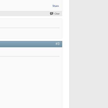
Share
Citar
#3