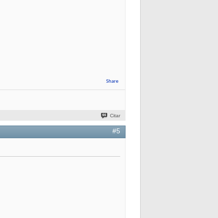
Share
Citar
#5