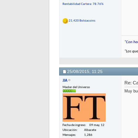
Rentabilidad Cartera: 78.76%
21,420 Bolsiacoins
"Con hec
"Los que
25/08/2015,
11:25
JJA
Re: C
Master del Universo
Muy bue
Fecha de ingreso
09 may, 12
Ubicación
Albacete
Mensajes
1,286