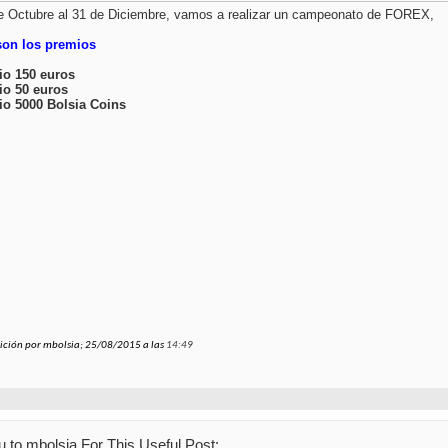
e Octubre al 31 de Diciembre, vamos a realizar un campeonato de FOREX,
son los premios
io 150 euros
io 50 euros
io 5000 Bolsia Coins
ición por mbolsia; 25/08/2015 a las
14:49
 to mbolsia For This Useful Post: