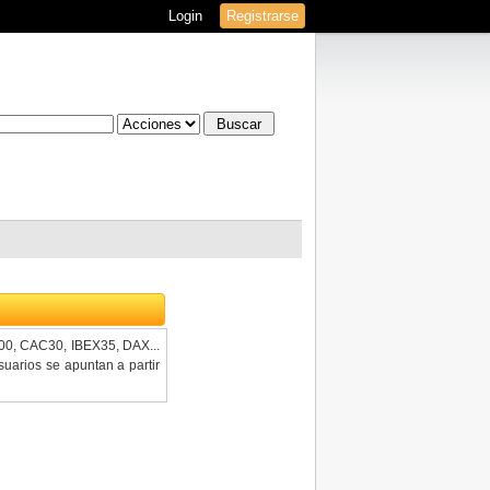
Login
Registrarse
100, CAC30, IBEX35, DAX...
uarios se apuntan a partir