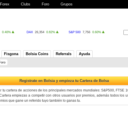
Forex
Clubs
Foro
Grupos
0.40%
DAX
26,354
0.82%
S&P 500
7,756
0.60%
Fisgona
Bolsia Coins
Referrals
Ayuda
Foro
ar tu cartera de acciones de los principales mercados mundiales: S&P500, FTSE 
artera empiezas a competir con otros usuarios por premios, además todos los us
premios que gane un referido tuyo también lo ganas tu.