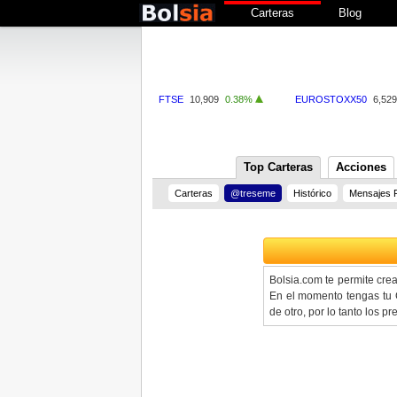
Carteras
Blog
FTSE
10,909
0.38%
EUROSTOXX50
6,529
Top Carteras
Acciones
Carteras
@treseme
Histórico
Mensajes 
Bolsia.com te permite cre
En el momento tengas tu C
de otro, por lo tanto los 