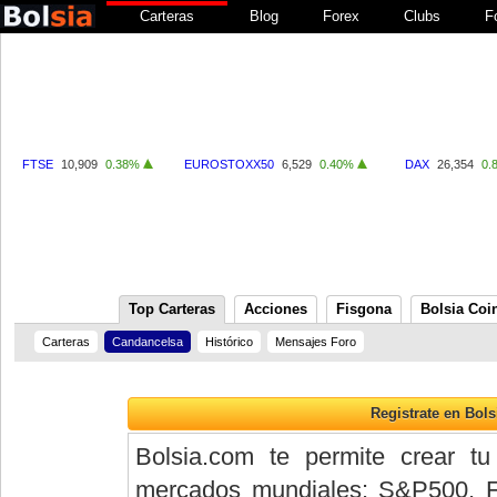
Carteras
Blog
Forex
Clubs
F
FTSE
10,909
0.38%
EUROSTOXX50
6,529
0.40%
DAX
26,354
0.
Top Carteras
Acciones
Fisgona
Bolsia Coi
Carteras
Candancelsa
Histórico
Mensajes Foro
Bolsia.com te permite crear tu
mercados mundiales: S&P500, 