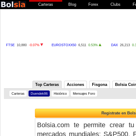
Carteras
Blog
Forex
Clubs
F
FTSE
10,880
-0.07%
EUROSTOXX50
6,511
0.53%
DAX
26,213
0.
Top Carteras
Acciones
Fisgona
Bolsia Coi
Carteras
Duendek86
Histórico
Mensajes Foro
Bolsia.com te permite crear tu
mercados mundiales: S&P500, 