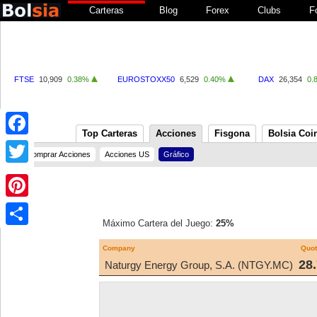
Carteras
Blog
Forex
Clubs
F
FTSE
10,909
0.38%
EUROSTOXX50
6,529
0.40%
DAX
26,354
0.
Top Carteras
Acciones
Fisgona
Bolsia Coi
Facebook
Comprar Acciones
Acciones US
Gráfico
Twitter
Pinterest
Máximo Cartera del Juego:
25%
Share
Company
Quo
28
Naturgy Energy Group, S.A. (NTGY.MC)