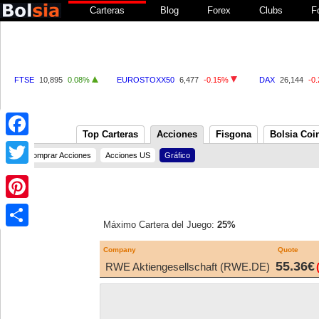
Carteras
Blog
Forex
Clubs
F
FTSE
10,895
0.08%
EUROSTOXX50
6,477
-0.15%
DAX
26,144
-0
Top Carteras
Acciones
Fisgona
Bolsia Coi
Facebook
Comprar Acciones
Acciones US
Gráfico
Twitter
Pinterest
Máximo Cartera del Juego:
25%
Share
Company
Quote
55.36€
RWE Aktiengesellschaft (RWE.DE)