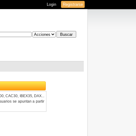
Login
Registrarse
100, CAC30, IBEX35, DAX...
uarios se apuntan a partir