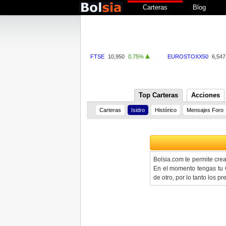
Carteras
Blog
FTSE
10,950
0.75%
EUROSTOXX50
6,547
Top Carteras
Acciones
Carteras
Isidro
Histórico
Mensajes Foro
Bolsia.com te permite cre
En el momento tengas tu C
de otro, por lo tanto los 