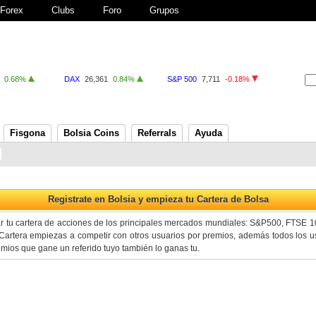
Forex
Clubs
Foro
Grupos
0.68%
DAX
26,361
0.84%
S&P 500
7,711
-0.18%
Fisgona
Bolsia Coins
Referrals
Ayuda
ar tu cartera de acciones de los principales mercados mundiales: S&P500, FTSE 
artera empiezas a competir con otros usuarios por premios, además todos los us
premios que gane un referido tuyo también lo ganas tu.