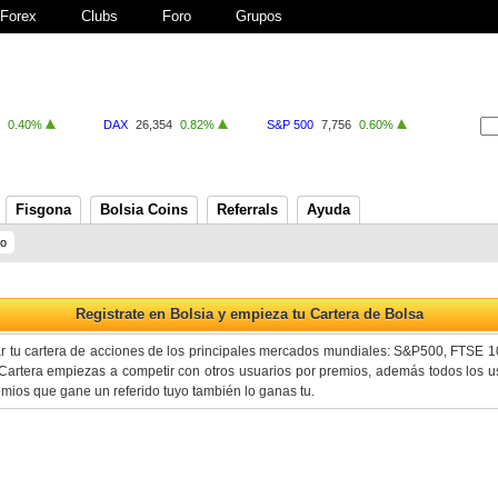
Forex
Clubs
Foro
Grupos
0.40%
DAX
26,354
0.82%
S&P 500
7,756
0.60%
Fisgona
Bolsia Coins
Referrals
Ayuda
ro
ar tu cartera de acciones de los principales mercados mundiales: S&P500, FTSE 
artera empiezas a competir con otros usuarios por premios, además todos los us
premios que gane un referido tuyo también lo ganas tu.