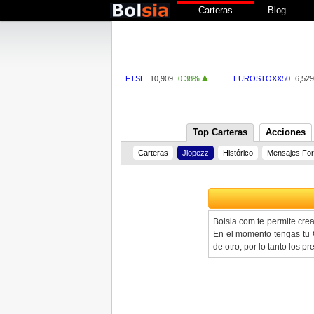
Carteras
Blog
FTSE
10,909
0.38%
EUROSTOXX50
6,529
Top Carteras
Acciones
Carteras
Jlopezz
Histórico
Mensajes Fo
Bolsia.com te permite cre
En el momento tengas tu C
de otro, por lo tanto los 