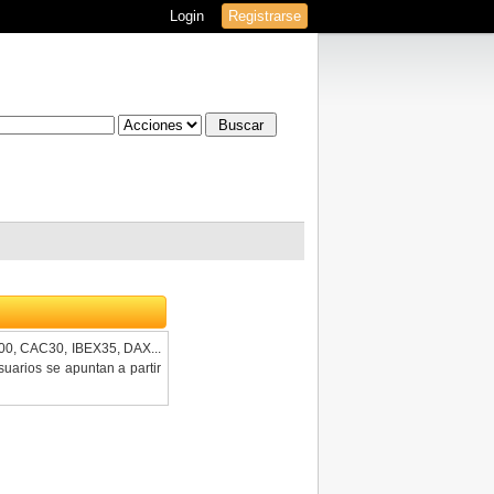
Login
Registrarse
100, CAC30, IBEX35, DAX...
uarios se apuntan a partir