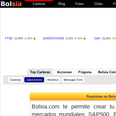
Carteras
Blog
Forex
Clubs
F
FTSE
10,909
0.38%
EUROSTOXX50
6,529
0.40%
DAX
26,354
0.
Top Carteras
Acciones
Fisgona
Bolsia Coi
Carteras
Juliusmestre
Histórico
Mensajes Foro
Bolsia.com te permite crear tu
mercados mundiales: S&P500, 