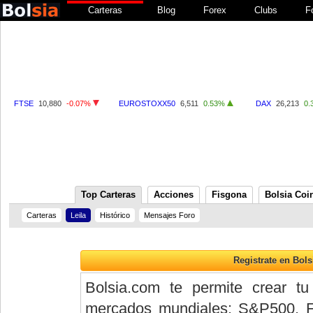
Carteras
Blog
Forex
Clubs
F
FTSE
10,880
-0.07%
EUROSTOXX50
6,511
0.53%
DAX
26,213
0.
Top Carteras
Acciones
Fisgona
Bolsia Coi
Carteras
Leila
Histórico
Mensajes Foro
Bolsia.com te permite crear tu
mercados mundiales: S&P500, 