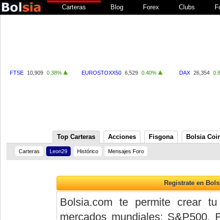
Carteras
Blog
Forex
Clubs
F
FTSE
10,909
0.38%
EUROSTOXX50
6,529
0.40%
DAX
26,354
0.
Top Carteras
Acciones
Fisgona
Bolsia Coi
Carteras
Leon29
Histórico
Mensajes Foro
Bolsia.com te permite crear tu
mercados mundiales: S&P500, 