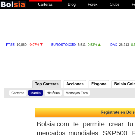
Carteras
Blog
Forex
Clubs
F
FTSE
10,880
-0.07%
EUROSTOXX50
6,511
0.53%
DAX
26,213
0.
Top Carteras
Acciones
Fisgona
Bolsia Coi
Carteras
Martillo
Histórico
Mensajes Foro
Bolsia.com te permite crear tu
mercados mundiales: S&P500, 