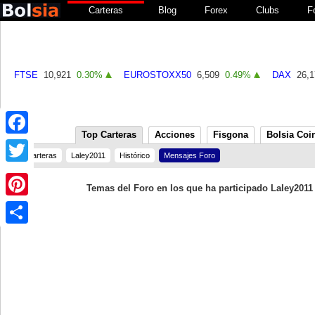
Carteras
Blog
Forex
Clubs
F
FTSE
10,921
0.30%
EUROSTOXX50
6,509
0.49%
DAX
26,1
Top Carteras
Acciones
Fisgona
Bolsia Coi
Facebook
Carteras
Laley2011
Histórico
Mensajes Foro
Twitter
Temas del Foro en los que ha participado Laley2011
Pinterest
Share