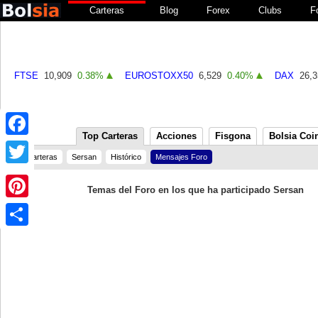
Carteras
Blog
Forex
Clubs
F
FTSE
10,909
0.38%
EUROSTOXX50
6,529
0.40%
DAX
26,3
Top Carteras
Acciones
Fisgona
Bolsia Coi
Facebook
Carteras
Sersan
Histórico
Mensajes Foro
Twitter
Temas del Foro en los que ha participado Sersan
Pinterest
Share