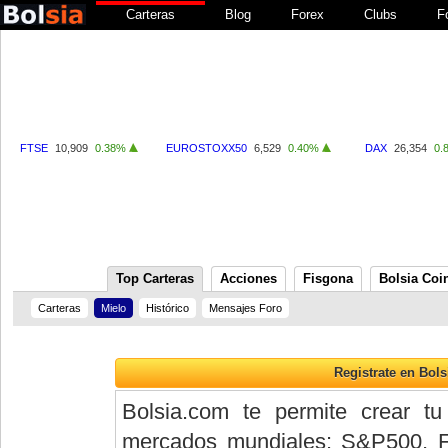
Carteras
Blog
Forex
Clubs
F
FTSE
10,909
0.38%
EUROSTOXX50
6,529
0.40%
DAX
26,354
0.
Top Carteras
Acciones
Fisgona
Bolsia Coi
Carteras
Mielo
Histórico
Mensajes Foro
Bolsia.com te permite crear tu
mercados mundiales: S&P500, 