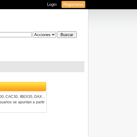
Login
Registrarse
100, CAC30, IBEX35, DAX...
uarios se apuntan a partir