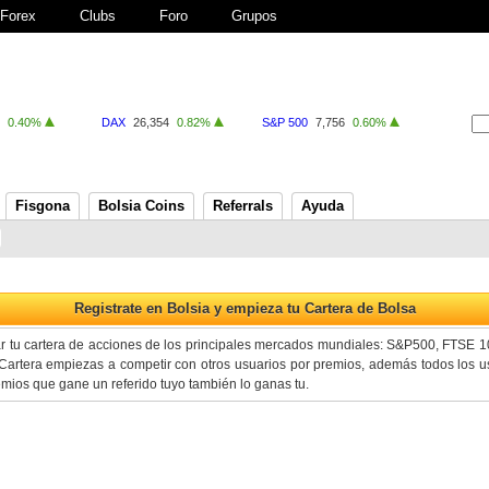
Forex
Clubs
Foro
Grupos
0.40%
DAX
26,354
0.82%
S&P 500
7,756
0.60%
Fisgona
Bolsia Coins
Referrals
Ayuda
ar tu cartera de acciones de los principales mercados mundiales: S&P500, FTSE 
artera empiezas a competir con otros usuarios por premios, además todos los us
premios que gane un referido tuyo también lo ganas tu.