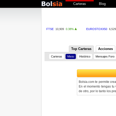
Carteras
Blog
FTSE
10,909
0.38%
EUROSTOXX50
6,529
Top Carteras
Acciones
Carteras
Mixto
Histórico
Mensajes Foro
Bolsia.com te permite cre
En el momento tengas tu C
de otro, por lo tanto los 