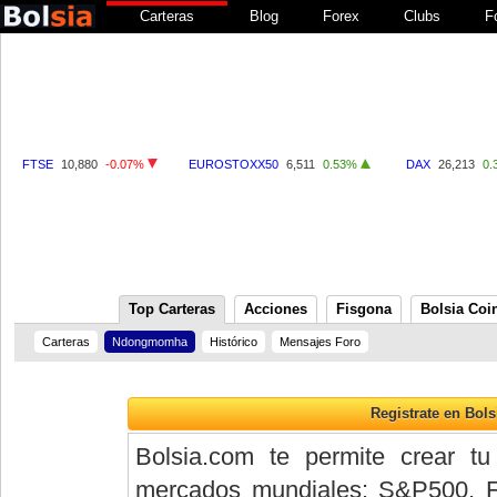
Carteras
Blog
Forex
Clubs
F
FTSE
10,880
-0.07%
EUROSTOXX50
6,511
0.53%
DAX
26,213
0.
Top Carteras
Acciones
Fisgona
Bolsia Coi
Carteras
Ndongmomha
Histórico
Mensajes Foro
Bolsia.com te permite crear tu
mercados mundiales: S&P500, 