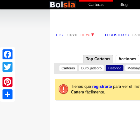
Carteras
Blog
FTSE
10,880
-0.07%
EUROSTOXX50
6,51
Top Carteras
Acciones
Facebook
Carteras
Burbujadeoro
Histórico
Mensaje
Twitter
Tienes que
registrarte
para ver el His
Cartera fácilmente.
Pinterest
Share