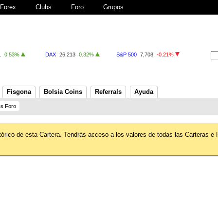
Forex
Clubs
Foro
Grupos
1
0.53%
DAX
26,213
0.32%
S&P 500
7,708
-0.21%
Fisgona
Bolsia Coins
Referrals
Ayuda
s Foro
tórico de esta Cartera. Tendrás acceso a los valores de todas las Carteras e