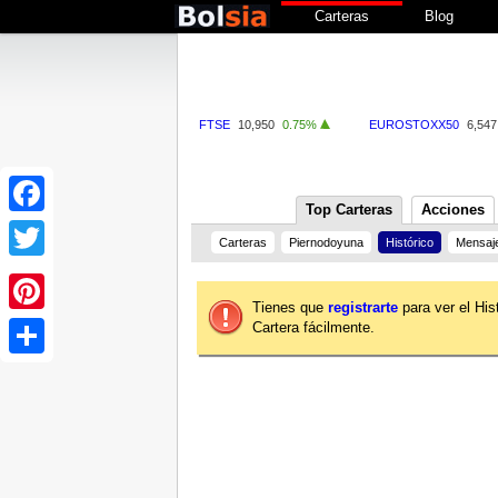
Carteras
Blog
FTSE
10,950
0.75%
EUROSTOXX50
6,547
Top Carteras
Acciones
Facebook
Carteras
Piernodoyuna
Histórico
Mensaj
Twitter
Tienes que
registrarte
para ver el His
Cartera fácilmente.
Pinterest
Share