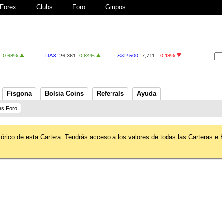
Forex
Clubs
Foro
Grupos
0.68%
DAX
26,361
0.84%
S&P 500
7,711
-0.18%
Fisgona
Bolsia Coins
Referrals
Ayuda
es Foro
tórico de esta Cartera. Tendrás acceso a los valores de todas las Carteras e