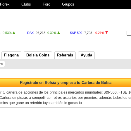
Forex
Clubs
Foro
Grupos
1
0.53%
DAX
26,213
0.32%
S&P 500
7,708
-0.21%
Fisgona
Bolsia Coins
Referrals
Ayuda
ro
ar tu cartera de acciones de los principales mercados mundiales: S&P500, FTSE 
artera empiezas a competir con otros usuarios por premios, además todos los us
premios que gane un referido tuyo también lo ganas tu.