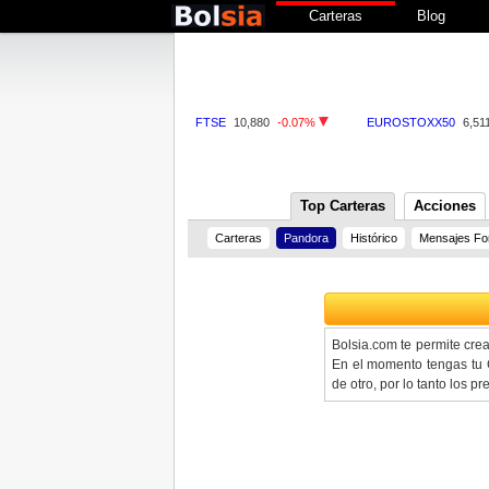
Carteras
Blog
FTSE
10,880
-0.07%
EUROSTOXX50
6,51
Top Carteras
Acciones
Carteras
Pandora
Histórico
Mensajes Fo
Bolsia.com te permite cre
En el momento tengas tu C
de otro, por lo tanto los 