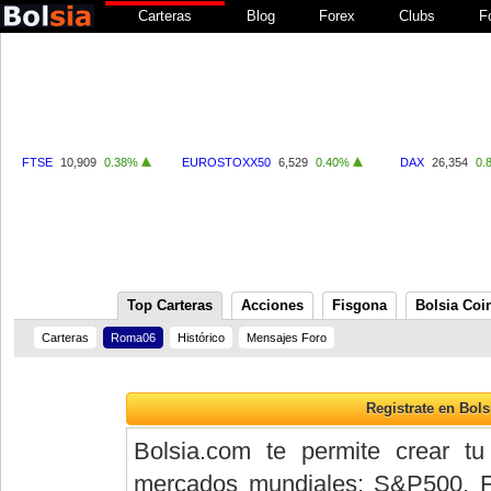
Carteras
Blog
Forex
Clubs
F
FTSE
10,909
0.38%
EUROSTOXX50
6,529
0.40%
DAX
26,354
0.
Top Carteras
Acciones
Fisgona
Bolsia Coi
Carteras
Roma06
Histórico
Mensajes Foro
Bolsia.com te permite crear tu
mercados mundiales: S&P500, 