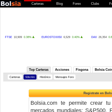
Carteras
Blog
Forex
Clubs
F
FTSE
10,909
0.38%
EUROSTOXX50
6,529
0.40%
DAX
26,354
0.
Top Carteras
Acciones
Fisgona
Bolsia Coi
Carteras
S0kr4m
Histórico
Mensajes Foro
Bolsia.com te permite crear tu
mercados mundiales: S&P500, 