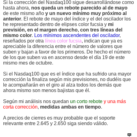
Si la corrección del Nasdaq100 sigue desarrollándose como
hasta ahora,
nos queda un rebote parecido al de mayo
de este mismo año
y un nuevo mínimo muy próximo al
anterior
. El rebote de mayo del índice y el del oscilador los
he representado dentro de elipses color fucsia y
mi
previsión, en el margen derecho, con tres líneas del
mismo color
.
Los mínimos ascendentes del oscilador
,
reseñados por otra
línea color fucsia
, indican que ya es
apreciable la diferencia entre el número de valores que
suben y bajan a favor de los primeros. De hecho el número
de los que suben va en ascenso desde el día 19 de este
mismo mes de octubre.
Si el Nasdaq100 que es el índice que ha sufrido una mayor
corrección la finaliza según mis previsiones, no dudéis que
le acompañarán en el giro al alza todos los demás que
ahora mismo son menos bajistas que él.
Según mi análisis nos quedan
un corto rebote
y una más
corta corrección
,
medidas ambas en tiempo
.
A precios de cierres es muy probable que el soporte
relevante entre 2.645 y 2.650 siga siendo válido.