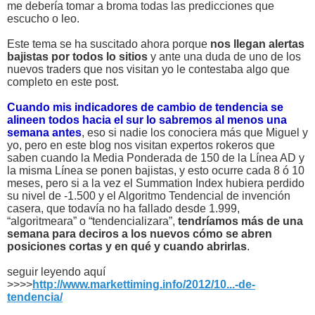
me debería tomar a broma todas las predicciones que
escucho o leo.
Este tema se ha suscitado ahora porque
nos llegan alertas
bajistas por todos lo sitios
y ante una duda de uno de los
nuevos traders que nos visitan yo le contestaba algo que
completo en este post.
Cuando mis indicadores de cambio de tendencia se
alineen todos hacia el sur lo sabremos al menos una
semana antes
, eso si nadie los conociera más que Miguel y
yo, pero en este blog nos visitan expertos rokeros que
saben cuando la Media Ponderada de 150 de la Línea AD y
la misma Línea se ponen bajistas, y esto ocurre cada 8 ó 10
meses, pero si a la vez el Summation Index hubiera perdido
su nivel de -1.500 y el Algoritmo Tendencial de invención
casera, que todavía no ha fallado desde 1.999,
“algoritmeara” o “tendencializara”,
tendríamos más de una
semana para deciros a los nuevos cómo se abren
posiciones cortas y en qué y cuando abrirlas
.
seguir leyendo aquí
>>>>
http://www.markettiming.info/2012/10...-de-
tendencia/