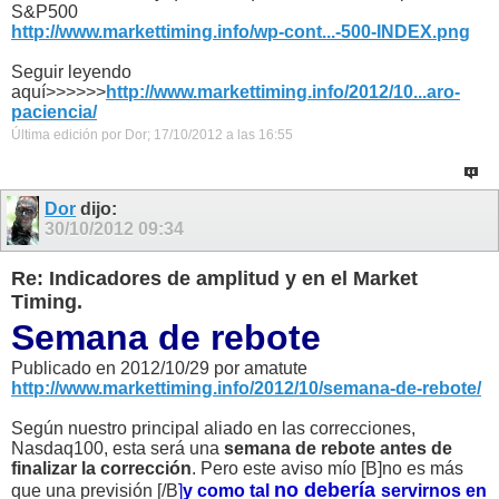
S&P500
http://www.markettiming.info/wp-cont...-500-INDEX.png
Seguir leyendo
aquí>>>>>>
http://www.markettiming.info/2012/10...aro-
paciencia/
Última edición por Dor; 17/10/2012 a las
16:55
Dor
dijo:
30/10/2012
09:34
Re: Indicadores de amplitud y en el Market
Timing.
Semana de rebote
Publicado en 2012/10/29 por amatute
http://www.markettiming.info/2012/10/semana-de-rebote/
Según nuestro principal aliado en las correcciones,
Nasdaq100, esta será una
semana de rebote antes de
finalizar la corrección
. Pero este aviso mío [B]no es más
no debería
que una previsión [/B
]
y como tal
servirnos en