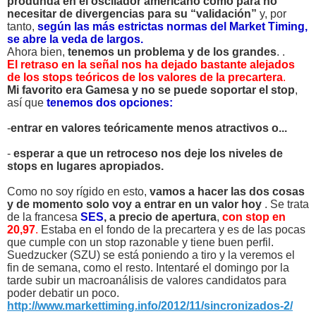
produnda en el oscilador americano como para no
necesitar de divergencias para su “validación”
y, por
tanto,
según las más estrictas normas del Market Timing,
se abre la veda de largos.
Ahora bien,
tenemos un problema y de los grandes
.
.
El retraso en la señal nos ha dejado bastante alejados
de los stops teóricos de los valores de la precartera
.
Mi favorito era Gamesa y no se puede soportar el stop
,
así que
tenemos dos opciones:
-
entrar en valores teóricamente menos atractivos o...
-
esperar a que un retroceso nos deje los niveles de
stops en lugares apropiados.
Como no soy rígido en esto,
vamos a hacer las dos cosas
y de momento solo voy a entrar en un valor hoy
. Se trata
de la francesa
SES
,
a precio de apertura
,
con stop en
20,97
.
Estaba en el fondo de la precartera y es de las pocas
que cumple con un stop razonable y tiene buen perfil.
Suedzucker (SZU) se está poniendo a tiro y la veremos el
fin de semana, como el resto. Intentaré el domingo por la
tarde subir un macroanálisis de valores candidatos para
poder debatir un poco.
http://www.markettiming.info/2012/11/sincronizados-2/