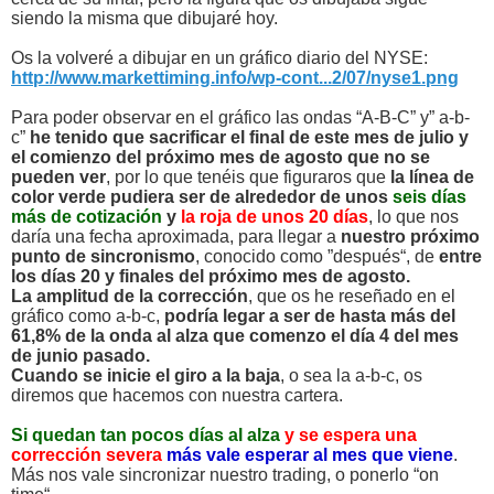
siendo la misma que dibujaré hoy.
Os la volveré a dibujar en un gráfico diario del NYSE:
http://www.markettiming.info/wp-cont...2/07/nyse1.png
Para poder observar en el gráfico las ondas “A-B-C” y” a-b-
c”
he tenido que sacrificar el final de este mes de julio y
el comienzo del próximo mes de agosto que no se
pueden ver
, por lo que tenéis que figuraros que
la línea de
color verde pudiera ser de alrededor de unos
seis días
más de cotización
y
la roja de unos 20 días
, lo que nos
daría una fecha aproximada, para llegar a
nuestro próximo
punto de sincronismo
, conocido como ”después“, de
entre
los días 20 y finales del próximo mes de agosto.
La amplitud de la corrección
, que os he reseñado en el
gráfico como a-b-c,
podría legar a ser de hasta más del
61,8% de la onda al alza que comenzo el día 4 del mes
de junio pasado.
Cuando se inicie el giro a la baja
, o sea la a-b-c, os
diremos que hacemos con nuestra cartera.
Si quedan tan pocos días al alza
y se espera una
corrección severa
más vale esperar al mes que viene
.
Más nos vale sincronizar nuestro trading, o ponerlo “on