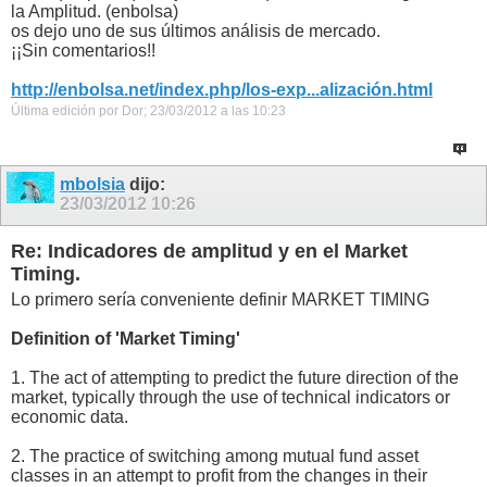
la Amplitud. (enbolsa)
os dejo uno de sus últimos análisis de mercado.
¡¡Sin comentarios!!
http://enbolsa.net/index.php/los-exp...alización.html
Última edición por Dor; 23/03/2012 a las
10:23
mbolsia
dijo:
23/03/2012
10:26
Re: Indicadores de amplitud y en el Market
Timing.
Lo primero sería conveniente definir MARKET TIMING
Definition of 'Market Timing'
1. The act of attempting to predict the future direction of the
market, typically through the use of technical indicators or
economic data.
2. The practice of switching among mutual fund asset
classes in an attempt to profit from the changes in their