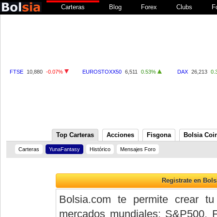
Carteras
Blog
Forex
Clubs
F
FTSE
10,880
-0.07%
EUROSTOXX50
6,511
0.53%
DAX
26,213
0.
Top Carteras
Acciones
Fisgona
Bolsia Coi
Carteras
YunaFantasy
Histórico
Mensajes Foro
Bolsia.com te permite crear tu
mercados mundiales: S&P500, 