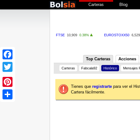
Carteras
Blog
FTSE
10,909
0.38%
EUROSTOXX50
6,529
Top Carteras
Acciones
Facebook
Carteras
Fabcala92
Histórico
Mensajes 
Twitter
Tienes que
registrarte
para ver el His
Cartera fácilmente.
Pinterest
Share