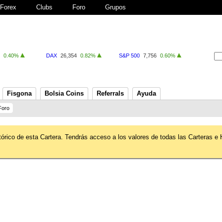
Forex
Clubs
Foro
Grupos
0.40%
DAX
26,354
0.82%
S&P 500
7,756
0.60%
Fisgona
Bolsia Coins
Referrals
Ayuda
Foro
tórico de esta Cartera. Tendrás acceso a los valores de todas las Carteras e