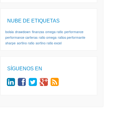
NUBE DE ETIQUETAS
bolsia
drawdown
finanzas
omega ratio
performance
performance carteras
ratio omega
ratios performante
sharpe
sortino ratio
sortino ratio excel
SÍGUENOS EN