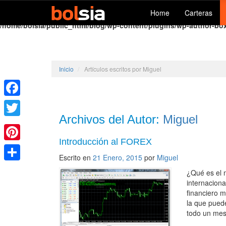
Home
Carteras
Warning
: file_get_contents(http://www.reduxframework.com/wp-conten
/home/bolsia/public_html/blog/wp-content/plugins/wp-author-bo
Inicio
/
Artículos escritos por Miguel
Facebook
Archivos del Autor:
Miguel
Twitter
Introducción al FOREX
Pinterest
Escrito en
21 Enero, 2015
por
Miguel
Share
¿Qué es el
internacion
financiero 
la que pued
todo un mes