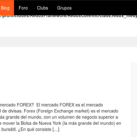
Blog
Foro
Clubs
Grupos
t/uploads/redux/redux_notice.json): failed to open stream: HTTP reque
x-pro/includes/ReduxFramework/ReduxCore/inc/class.redux_files
 mercado FOREX? El mercado FOREX es el mercado
al de divisas. Forex (Foreign Exchange market) es el mercado
más grande del mundo, con un volumen de negocio superior a
e mover la Bolsa de Nueva York (la más grande del mundo) en
 bursátil. ¿En qué consiste […]