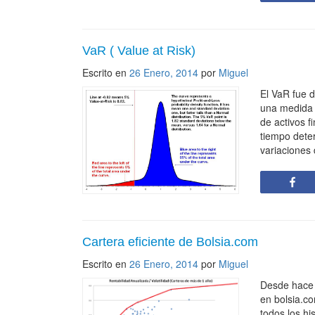
VaR ( Value at Risk)
Escrito en
26 Enero, 2014
por
Miguel
El VaR fue 
una medida 
de activos f
tiempo dete
variaciones 
S
Cartera eficiente de Bolsia.com
Escrito en
26 Enero, 2014
por
Miguel
Desde hace 
en bolsia.co
todos los hi