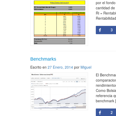
por el fond
cantidad de 
Ri = Rentabi
Rentabilida
Share
3
Benchmarks
Escrito en
27 Enero, 2014
por
Miguel
El Benchmar
comparacione
rendimiento
Como Bolsia.
referencia 
benchmark 
Share
2