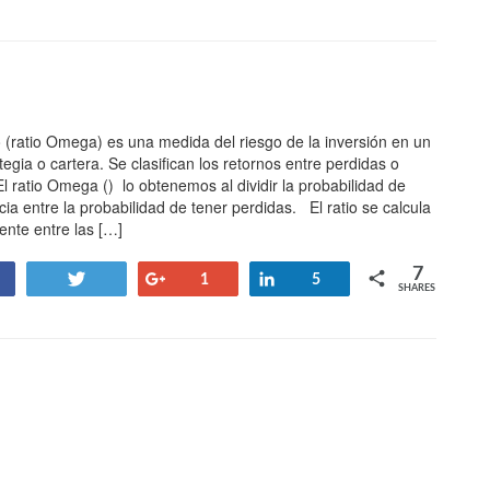
 (ratio Omega) es una medida del riesgo de la inversión en un
ategia o cartera. Se clasifican los retornos entre perdidas o
l ratio Omega () lo obtenemos al dividir la probabilidad de
ia entre la probabilidad de tener perdidas. El ratio se calcula
iente entre las […]
7
Tweet
+1
Share
1
5
SHARES