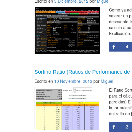
Escrito en
3 Diciembre, 2012
por
Miguel
Como ya ade
valorar un 
descuento t
calcula a pa
Explicación:
Share
4
Sortino Ratio (Ratios de Performance de 
Escrito en
10 Noviembre, 2012
por
Miguel
El Ratio Sor
para el cálcu
perdidas) E
la formulaci
del ratio de
Share
2