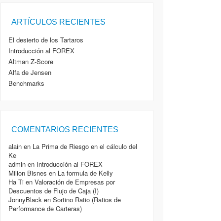
- 27 Enero, 2014
Benchmarks
- 27 Enero, 2014
VaR ( Value at Risk)
- 26 Enero, 2014
ARTÍCULOS RECIENTES
Cartera eficiente de Bolsia.com
- 26 Enero, 2014
Riesgo Sistemático
- 23 Enero, 2014
El desierto de los Tartaros
La Prima de Riesgo en el cálculo del Ke
- 3
Introducción al FOREX
Diciembre, 2012
Altman Z-Score
Sortino Ratio (Ratios de Performance de
Carteras)
Alfa de Jensen
- 10 Noviembre, 2012
Omega Ratio
- 10 Noviembre, 2012
Benchmarks
COMENTARIOS RECIENTES
alain
en
La Prima de Riesgo en el cálculo del
Ke
admin
en
Introducción al FOREX
Milion Bisnes
en
La formula de Kelly
Ha Ti
en
Valoración de Empresas por
Descuentos de Flujo de Caja (I)
JonnyBlack
en
Sortino Ratio (Ratios de
Performance de Carteras)