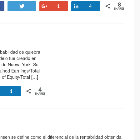
8
Tweet
+1
Share
1
4
SHARES
babilidad de quiebra
odelo fue creado en
d de Nueva York. Se
ained Earnings/Total
 of Equity/Total […]
4
Share
1
SHARES
ensen se define como el diferencial de la rentabilidad obtenida