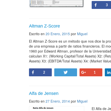
Share
3
Altman Z-Score
Escrito en
20 Enero, 2015
por
Miguel
El Altman Z-Score es un método que nos dice la pro
de una empresa a partir de ratios financieros. El m
1960 por Edward Altman, profesor de la Universida
calculan X1: (Working Capital/Total Assets) X2: (Ret
Assets) X3: (EBITDA/Total Assets) X4: (Market Value
Share
Tweet
+1
2
1
Alfa de Jensen
Escrito en
27 Enero, 2014
por
Miguel
El Alfa de J