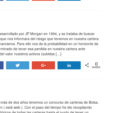
desarrollado por JP Morgan en 1994, y se trataba de buscar
que nos informara del riesgo que tenemos en nuestra cartera
inancieros. Para ello nos da la probabilidad en un horizonte de
rminado de tener esa perdida en nuestra cartera ante
del valor nuestros activos (subidas […]
0
hare
Tweet
+1
Share
SHARES
más de dos años tenemos un concurso de carteras de Bolsa,
m ( está web ). Con el paso del tiempo he ido recopilando
stóricos de todas las carteras hasta el punto de tener un