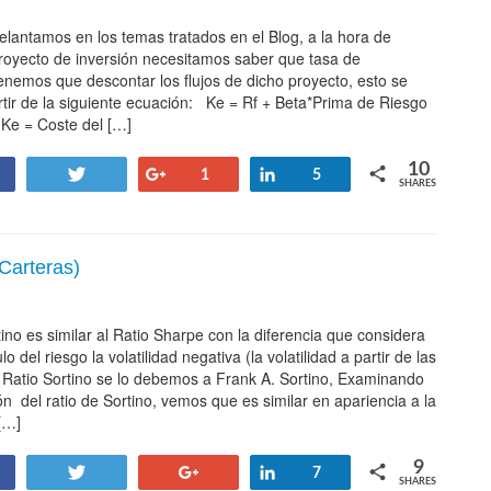
lantamos en los temas tratados en el Blog, a la hora de
proyecto de inversión necesitamos saber que tasa de
enemos que descontar los flujos de dicho proyecto, esto se
rtir de la siguiente ecuación: Ke = Rf + Beta*Prima de Riesgo
 Ke = Coste del […]
10
Tweet
+1
Share
1
5
SHARES
Carteras)
tino es similar al Ratio Sharpe con la diferencia que considera
lo del riesgo la volatilidad negativa (la volatilidad a partir de las
l Ratio Sortino se lo debemos a Frank A. Sortino, Examinando
ón del ratio de Sortino, vemos que es similar en apariencia a la
 […]
9
Tweet
+1
Share
7
SHARES