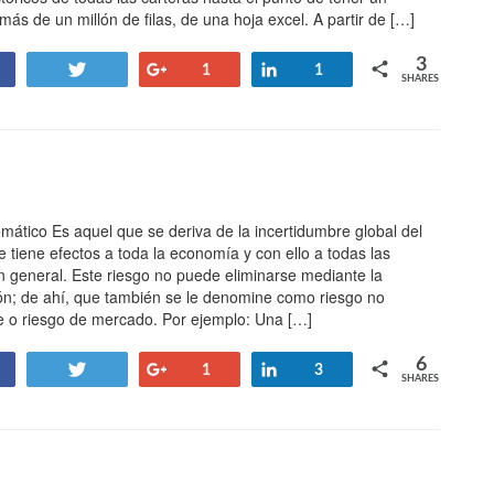
 más de un millón de filas, de una hoja excel. A partir de […]
3
Tweet
+1
Share
1
1
SHARES
mático Es aquel que se deriva de la incertidumbre global del
tiene efectos a toda la economía y con ello a todas las
 general. Este riesgo no puede eliminarse mediante la
ión; de ahí, que también se le denomine como riesgo no
le o riesgo de mercado. Por ejemplo: Una […]
6
Tweet
+1
Share
1
3
SHARES