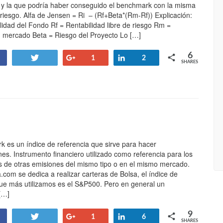
o y la que podría haber conseguido el benchmark con la misma
riesgo. Alfa de Jensen = Ri – (Rf+Beta*(Rm-Rf)) Explicación:
lidad del Fondo Rf = Rentabilidad libre de riesgo Rm =
d mercado Beta = Riesgo del Proyecto Lo […]
6
Tweet
+1
Share
1
2
SHARES
k es un índice de referencia que sirve para hacer
s. Instrumento financiero utilizado como referencia para los
s de otras emisiones del mismo tipo o en el mismo mercado.
com se dedica a realizar carteras de Bolsa, el índice de
que más utilizamos es el S&P500. Pero en general un
[…]
9
Tweet
+1
Share
1
6
SHARES