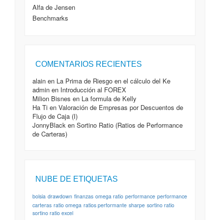
Noviembre, 2012
Alfa de Jensen
Omega Ratio
- 10 Noviembre, 2012
Benchmarks
COMENTARIOS RECIENTES
alain
en
La Prima de Riesgo en el cálculo del Ke
admin
en
Introducción al FOREX
Milion Bisnes
en
La formula de Kelly
Ha Ti
en
Valoración de Empresas por Descuentos de
Flujo de Caja (I)
JonnyBlack
en
Sortino Ratio (Ratios de Performance
de Carteras)
NUBE DE ETIQUETAS
bolsia
drawdown
finanzas
omega ratio
performance
performance
carteras
ratio omega
ratios performante
sharpe
sortino ratio
sortino ratio excel