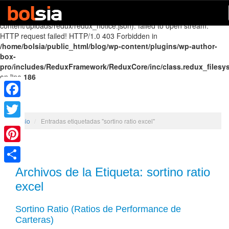
Warning
: file_get_contents(http://www.reduxframework.com/wp-
content/uploads/redux/redux_notice.json): failed to open stream:
HTTP request failed! HTTP/1.0 403 Forbidden in
/home/bolsia/public_html/blog/wp-content/plugins/wp-author-
box-
pro/includes/ReduxFramework/ReduxCore/inc/class.redux_filesy
on line
186
Facebook
Inicio
/
Entradas etiquetadas "sortino ratio excel"
Twitter
Pinterest
Archivos de la Etiqueta:
sortino ratio
Share
excel
Sortino Ratio (Ratios de Performance de
Carteras)