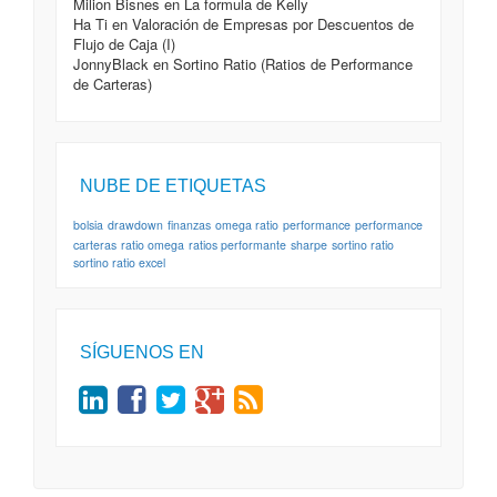
Milion Bisnes
en
La formula de Kelly
Ha Ti
en
Valoración de Empresas por Descuentos de
Flujo de Caja (I)
JonnyBlack
en
Sortino Ratio (Ratios de Performance
de Carteras)
NUBE DE ETIQUETAS
bolsia
drawdown
finanzas
omega ratio
performance
performance
carteras
ratio omega
ratios performante
sharpe
sortino ratio
sortino ratio excel
SÍGUENOS EN