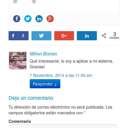
Introducción al FOREX
- 21 Enero, 2015
Altman Z-Score
- 20 Enero, 2015
Alfa de Jensen
- 27 Enero, 2014
3
Benchmarks
- 27 Enero, 2014
Share
Tweet
+1
Share
3
SHARES
VaR ( Value at Risk)
- 26 Enero, 2014
Cartera eficiente de Bolsia.com
- 26 Enero, 2014
Riesgo Sistemático
- 23 Enero, 2014
Milion Bisnes
La Prima de Riesgo en el cálculo del Ke
- 3 Diciembre,
Qué interesante, lo voy a aplicar a mi sistema.
2012
Gracias!
Sortino Ratio (Ratios de Performance de Carteras)
- 10
7 Noviembre, 2014 a las 11:06 am
Noviembre, 2012
Omega Ratio
- 10 Noviembre, 2012
Responder
↓
Deja un comentario
Tu dirección de correo electrónico no será publicada.
Los
campos obligatorios están marcados con
*
Comentario