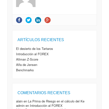
Introducción al FOREX
- 21 Enero, 2015
Altman Z-Score
- 20 Enero, 2015
Alfa de Jensen
- 27 Enero, 2014
Benchmarks
- 27 Enero, 2014
VaR ( Value at Risk)
- 26 Enero, 2014
ARTÍCULOS RECIENTES
Cartera eficiente de Bolsia.com
- 26 Enero, 2014
Riesgo Sistemático
- 23 Enero, 2014
El desierto de los Tartaros
La Prima de Riesgo en el cálculo del Ke
- 3 Diciembre,
Introducción al FOREX
2012
Altman Z-Score
Sortino Ratio (Ratios de Performance de Carteras)
- 10
Noviembre, 2012
Alfa de Jensen
Omega Ratio
- 10 Noviembre, 2012
Benchmarks
COMENTARIOS RECIENTES
alain
en
La Prima de Riesgo en el cálculo del Ke
admin
en
Introducción al FOREX