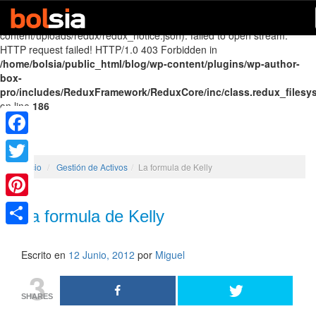
Warning
: file_get_contents(http://www.reduxframework.com/wp-
content/uploads/redux/redux_notice.json): failed to open stream:
HTTP request failed! HTTP/1.0 403 Forbidden in
/home/bolsia/public_html/blog/wp-content/plugins/wp-author-
box-
pro/includes/ReduxFramework/ReduxCore/inc/class.redux_filesy
on line
186
Facebook
Inicio
/
Gestión de Activos
/
La formula de Kelly
Twitter
Pinterest
La formula de Kelly
Share
Escrito en
12 Junio, 2012
por
Miguel
3
SHARES