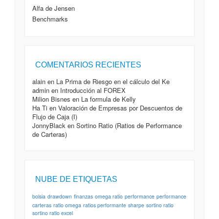
Noviembre, 2012
Alfa de Jensen
Omega Ratio
- 10 Noviembre, 2012
Benchmarks
COMENTARIOS RECIENTES
alain
en
La Prima de Riesgo en el cálculo del Ke
admin
en
Introducción al FOREX
Milion Bisnes
en
La formula de Kelly
Ha Ti
en
Valoración de Empresas por Descuentos de
Flujo de Caja (I)
JonnyBlack
en
Sortino Ratio (Ratios de Performance
de Carteras)
NUBE DE ETIQUETAS
bolsia
drawdown
finanzas
omega ratio
performance
performance
carteras
ratio omega
ratios performante
sharpe
sortino ratio
sortino ratio excel