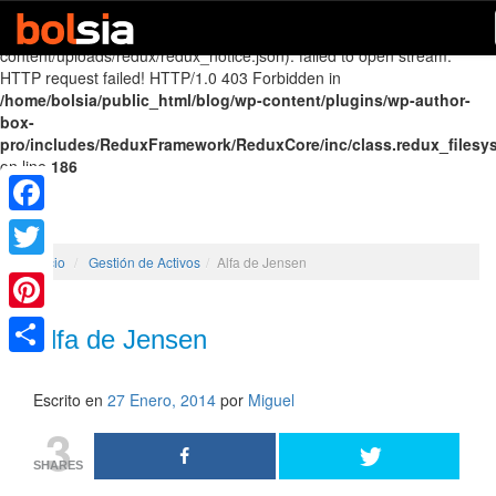
Warning
: file_get_contents(http://www.reduxframework.com/wp-
content/uploads/redux/redux_notice.json): failed to open stream:
HTTP request failed! HTTP/1.0 403 Forbidden in
/home/bolsia/public_html/blog/wp-content/plugins/wp-author-
box-
pro/includes/ReduxFramework/ReduxCore/inc/class.redux_filesy
on line
186
Facebook
Inicio
/
Gestión de Activos
/
Alfa de Jensen
Twitter
Pinterest
Alfa de Jensen
Share
Escrito en
27 Enero, 2014
por
Miguel
3
SHARES